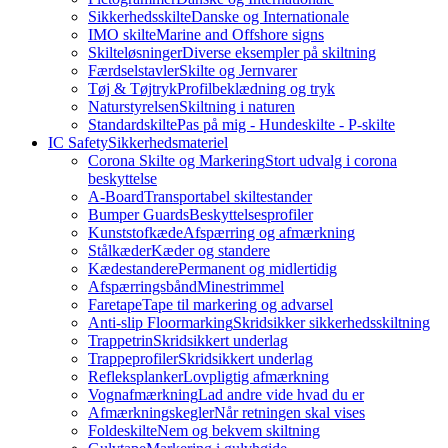
Sikkerhedsskilte
Danske og Internationale
IMO skilte
Marine and Offshore signs
Skilteløsninger
Diverse eksempler på skiltning
Færdselstavler
Skilte og Jernvarer
Tøj & Tøjtryk
Profilbeklædning og tryk
Naturstyrelsen
Skiltning i naturen
Standardskilte
Pas på mig - Hundeskilte - P-skilte
IC Safety
Sikkerhedsmateriel
Corona Skilte og Markering
Stort udvalg i corona
beskyttelse
A-Board
Transportabel skiltestander
Bumper Guards
Beskyttelsesprofiler
Kunststofkæde
Afspærring og afmærkning
Stålkæder
Kæder og standere
Kædestandere
Permanent og midlertidig
Afspærringsbånd
Minestrimmel
Faretape
Tape til markering og advarsel
Anti-slip Floormarking
Skridsikker sikkerhedsskiltning
Trappetrin
Skridsikkert underlag
Trappeprofiler
Skridsikkert underlag
Refleksplanker
Lovpligtig afmærkning
Vognafmærkning
Lad andre vide hvad du er
Afmærkningskegler
Når retningen skal vises
Foldeskilte
Nem og bekvem skiltning