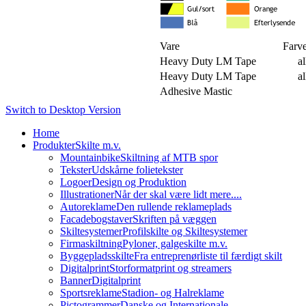
Vare
Farv
Heavy Duty LM Tape
al
Heavy Duty LM Tape
al
Adhesive Mastic
Switch to Desktop Version
Home
Produkter
Skilte m.v.
Mountainbike
Skiltning af MTB spor
Tekster
Udskårne folietekster
Logoer
Design og Produktion
Illustrationer
Når der skal være lidt mere....
Autoreklame
Den rullende reklameplads
Facadebogstaver
Skriften på væggen
Skiltesystemer
Profilskilte og Skiltesystemer
Firmaskiltning
Pyloner, galgeskilte m.v.
Byggepladsskilte
Fra entreprenørliste til færdigt skilt
Digitalprint
Storformatprint og streamers
Banner
Digitalprint
Sportsreklame
Stadion- og Halreklame
Pictogrammer
Danske og Internationale