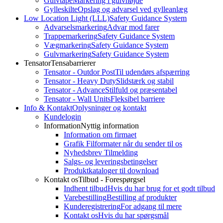
Gulvtape
Markering i gulvhøjde
Gylleskilte
Opslag og advarsel ved gylleanlæg
Low Location Light (LLL)
Safety Guidance System
Advarselsmarkering
Advar mod farer
Trappemarkering
Safety Guidance System
Vægmarkering
Safety Guidance System
Gulvmarkering
Safety Guidance System
Tensator
Tensabarrierer
Tensator - Outdor Post
Til udendørs afspærring
Tensator - Heavy Duty
Slidstærk og stabil
Tensator - Advance
Stilfuld og præsentabel
Tensator - Wall Units
Fleksibel barriere
Info & Kontakt
Oplysninger og kontakt
Kundelogin
Information
Nyttig information
Information om firmaet
Grafik Filformater når du sender til os
Nyhedsbrev Tilmelding
Salgs- og leveringsbetingelser
Produktkataloger til download
Kontakt os
Tilbud - Forespørgsel
Indhent tilbud
Hvis du har brug for et godt tilbud
Varebestilling
Bestilling af produkter
Kunderegistrering
For adgang til mere
Kontakt os
Hvis du har spørgsmål