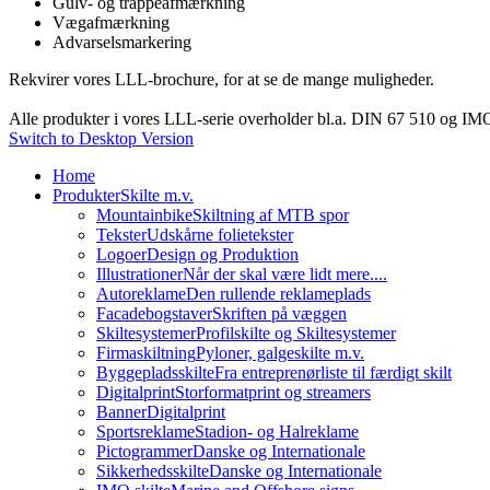
Gulv- og trappeafmærkning
Vægafmærkning
Advarselsmarkering
Rekvirer vores LLL-brochure, for at se de mange muligheder.
Alle produkter i vores LLL-serie overholder bl.a. DIN 67 510 og IMO
Switch to Desktop Version
Home
Produkter
Skilte m.v.
Mountainbike
Skiltning af MTB spor
Tekster
Udskårne folietekster
Logoer
Design og Produktion
Illustrationer
Når der skal være lidt mere....
Autoreklame
Den rullende reklameplads
Facadebogstaver
Skriften på væggen
Skiltesystemer
Profilskilte og Skiltesystemer
Firmaskiltning
Pyloner, galgeskilte m.v.
Byggepladsskilte
Fra entreprenørliste til færdigt skilt
Digitalprint
Storformatprint og streamers
Banner
Digitalprint
Sportsreklame
Stadion- og Halreklame
Pictogrammer
Danske og Internationale
Sikkerhedsskilte
Danske og Internationale