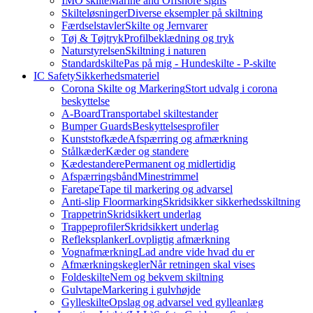
IMO skilte
Marine and Offshore signs
Skilteløsninger
Diverse eksempler på skiltning
Færdselstavler
Skilte og Jernvarer
Tøj & Tøjtryk
Profilbeklædning og tryk
Naturstyrelsen
Skiltning i naturen
Standardskilte
Pas på mig - Hundeskilte - P-skilte
IC Safety
Sikkerhedsmateriel
Corona Skilte og Markering
Stort udvalg i corona
beskyttelse
A-Board
Transportabel skiltestander
Bumper Guards
Beskyttelsesprofiler
Kunststofkæde
Afspærring og afmærkning
Stålkæder
Kæder og standere
Kædestandere
Permanent og midlertidig
Afspærringsbånd
Minestrimmel
Faretape
Tape til markering og advarsel
Anti-slip Floormarking
Skridsikker sikkerhedsskiltning
Trappetrin
Skridsikkert underlag
Trappeprofiler
Skridsikkert underlag
Refleksplanker
Lovpligtig afmærkning
Vognafmærkning
Lad andre vide hvad du er
Afmærkningskegler
Når retningen skal vises
Foldeskilte
Nem og bekvem skiltning
Gulvtape
Markering i gulvhøjde
Gylleskilte
Opslag og advarsel ved gylleanlæg