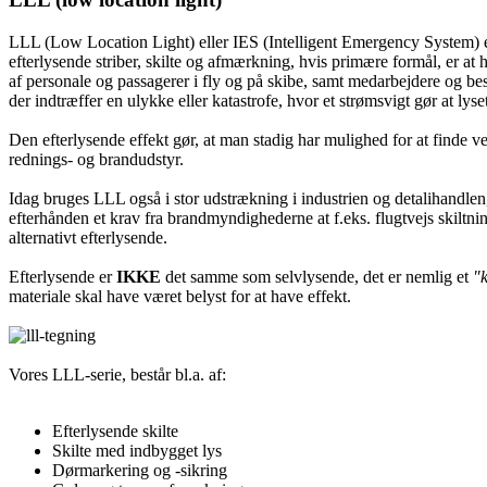
LLL (Low Location Light) eller IES (Intelligent Emergency System) e
efterlysende striber, skilte og afmærkning, hvis primære formål, er at
af personale og passagerer i fly og på skibe, samt medarbejdere og be
der indtræffer en ulykke eller katastrofe, hvor et strømsvigt gør at lyse
Den efterlysende effekt gør, at man stadig har mulighed for at finde v
rednings- og brandudstyr.
Idag bruges LLL også i stor udstrækning i industrien og detalihandlen
efterhånden et krav fra brandmyndighederne at f.eks. flugtvejs skiltnin
alternativt efterlysende.
Efterlysende er
IKKE
det samme som selvlysende, det er nemlig et
"
materiale skal have været belyst for at have effekt.
Vores LLL-serie, består bl.a. af:
Efterlysende skilte
Skilte med indbygget lys
Dørmarkering og -sikring