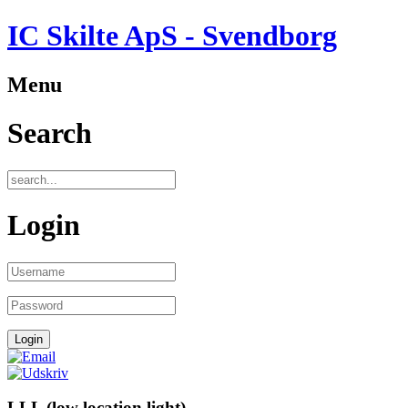
IC Skilte ApS - Svendborg
Menu
Search
Login
LLL (low location light)