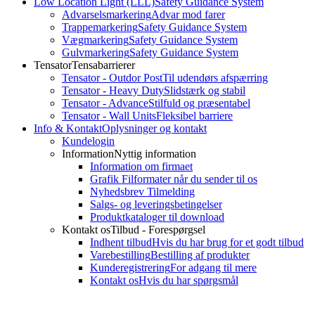
Low Location Light (LLL)
Safety Guidance System
Advarselsmarkering
Advar mod farer
Trappemarkering
Safety Guidance System
Vægmarkering
Safety Guidance System
Gulvmarkering
Safety Guidance System
Tensator
Tensabarrierer
Tensator - Outdor Post
Til udendørs afspærring
Tensator - Heavy Duty
Slidstærk og stabil
Tensator - Advance
Stilfuld og præsentabel
Tensator - Wall Units
Fleksibel barriere
Info & Kontakt
Oplysninger og kontakt
Kundelogin
Information
Nyttig information
Information om firmaet
Grafik Filformater når du sender til os
Nyhedsbrev Tilmelding
Salgs- og leveringsbetingelser
Produktkataloger til download
Kontakt os
Tilbud - Forespørgsel
Indhent tilbud
Hvis du har brug for et godt tilbud
Varebestilling
Bestilling af produkter
Kunderegistrering
For adgang til mere
Kontakt os
Hvis du har spørgsmål