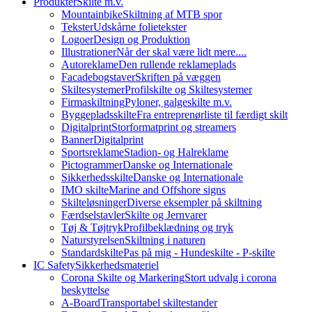
Produkter
Skilte m.v.
Mountainbike
Skiltning af MTB spor
Tekster
Udskårne folietekster
Logoer
Design og Produktion
Illustrationer
Når der skal være lidt mere....
Autoreklame
Den rullende reklameplads
Facadebogstaver
Skriften på væggen
Skiltesystemer
Profilskilte og Skiltesystemer
Firmaskiltning
Pyloner, galgeskilte m.v.
Byggepladsskilte
Fra entreprenørliste til færdigt skilt
Digitalprint
Storformatprint og streamers
Banner
Digitalprint
Sportsreklame
Stadion- og Halreklame
Pictogrammer
Danske og Internationale
Sikkerhedsskilte
Danske og Internationale
IMO skilte
Marine and Offshore signs
Skilteløsninger
Diverse eksempler på skiltning
Færdselstavler
Skilte og Jernvarer
Tøj & Tøjtryk
Profilbeklædning og tryk
Naturstyrelsen
Skiltning i naturen
Standardskilte
Pas på mig - Hundeskilte - P-skilte
IC Safety
Sikkerhedsmateriel
Corona Skilte og Markering
Stort udvalg i corona
beskyttelse
A-Board
Transportabel skiltestander