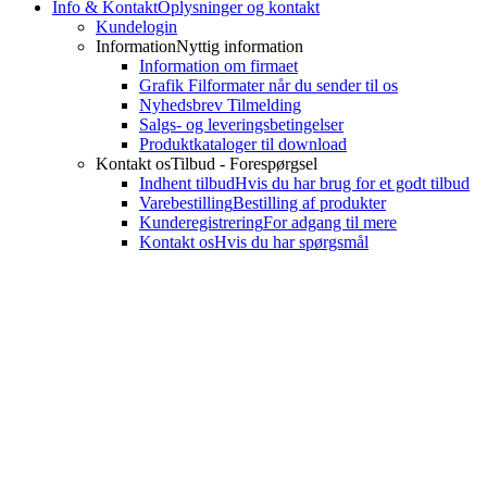
Info & Kontakt
Oplysninger og kontakt
Kundelogin
Information
Nyttig information
Information om firmaet
Grafik Filformater når du sender til os
Nyhedsbrev Tilmelding
Salgs- og leveringsbetingelser
Produktkataloger til download
Kontakt os
Tilbud - Forespørgsel
Indhent tilbud
Hvis du har brug for et godt tilbud
Varebestilling
Bestilling af produkter
Kunderegistrering
For adgang til mere
Kontakt os
Hvis du har spørgsmål